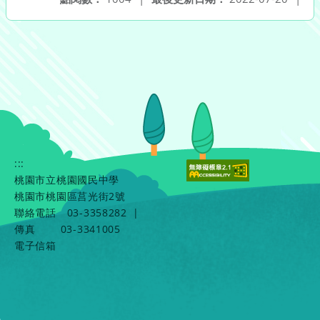
:::
桃園市立桃園國民中學
桃園市桃園區莒光街2號
聯絡電話
03-3358282
|
傳真
03-3341005
電子信箱