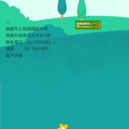
:::
桃園市立桃園國民中學
桃園市桃園區莒光街2號
聯絡電話
03-3358282
|
傳真
03-3341005
電子信箱