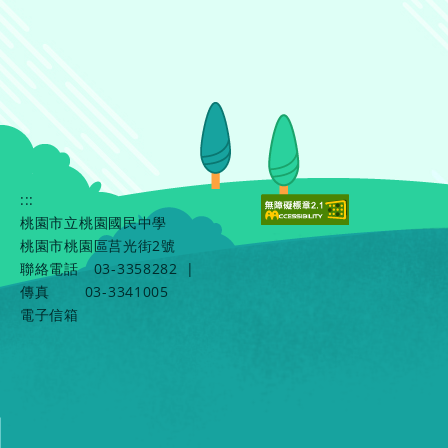
:::
桃園市立桃園國民中學
桃園市桃園區莒光街2號
聯絡電話
03-3358282
|
傳真
03-3341005
電子信箱