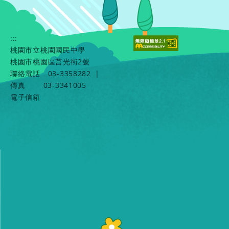
:::
桃園市立桃園國民中學
桃園市桃園區莒光街2號
聯絡電話
03-3358282
|
傳真
03-3341005
電子信箱