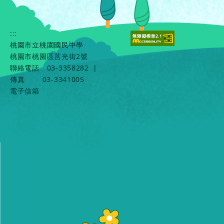
:::
桃園市立桃園國民中學
桃園市桃園區莒光街2號
聯絡電話
03-3358282
|
傳真
03-3341005
電子信箱