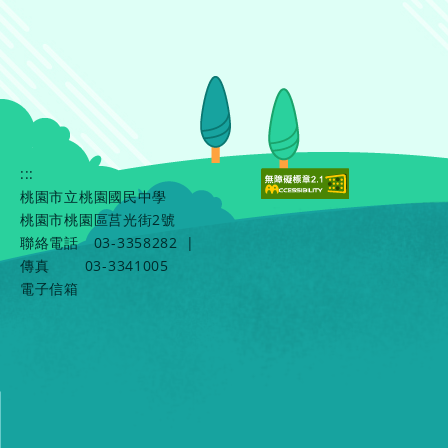
:::
桃園市立桃園國民中學
桃園市桃園區莒光街2號
聯絡電話
03-3358282
|
傳真
03-3341005
電子信箱