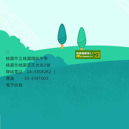
:::
桃園市立桃園國民中學
桃園市桃園區莒光街2號
聯絡電話
03-3358282
|
傳真
03-3341005
電子信箱