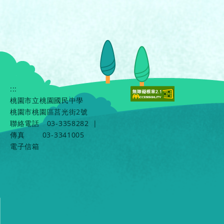
:::
桃園市立桃園國民中學
桃園市桃園區莒光街2號
聯絡電話
03-3358282
|
傳真
03-3341005
電子信箱