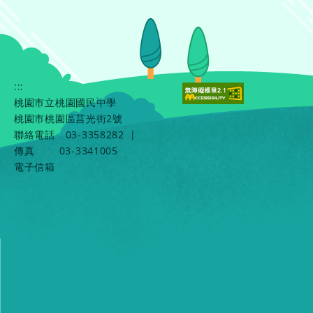
:::
桃園市立桃園國民中學
桃園市桃園區莒光街2號
聯絡電話
03-3358282
|
傳真
03-3341005
電子信箱