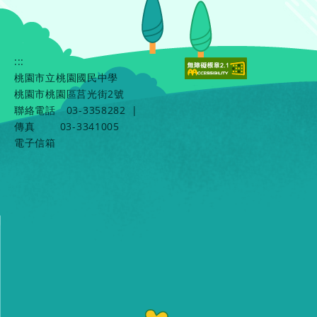
:::
桃園市立桃園國民中學
桃園市桃園區莒光街2號
聯絡電話
03-3358282
|
傳真
03-3341005
電子信箱