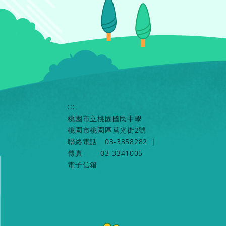
:::
桃園市立桃園國民中學
桃園市桃園區莒光街2號
聯絡電話
03-3358282
|
傳真
03-3341005
電子信箱