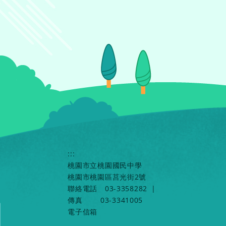
:::
桃園市立桃園國民中學
桃園市桃園區莒光街2號
聯絡電話
03-3358282
|
傳真
03-3341005
電子信箱