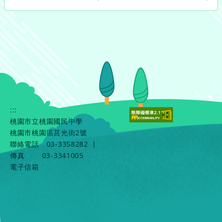
:::
桃園市立桃園國民中學
桃園市桃園區莒光街2號
聯絡電話
03-3358282
|
傳真
03-3341005
電子信箱