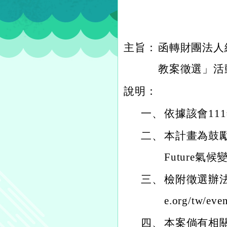
主旨：
函轉財團法人
教案徵選」活
說明：
一、
依據該會11
二、
本計畫為鼓勵
Future
三、
檢附徵選辦法，報名
e.org/tw/even
四、
本案倘有相