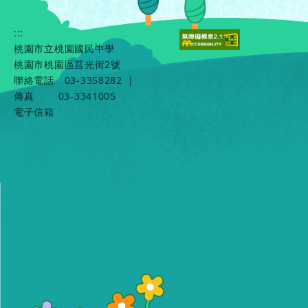
:::
桃園市立桃園國民中學
桃園市桃園區莒光街2號
聯絡電話
03-3358282
|
傳真
03-3341005
電子信箱