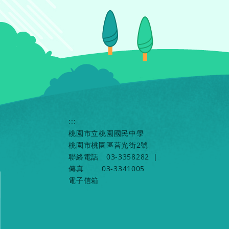
:::
桃園市立桃園國民中學
桃園市桃園區莒光街2號
聯絡電話
03-3358282
|
傳真
03-3341005
電子信箱