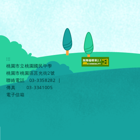
:::
桃園市立桃園國民中學
桃園市桃園區莒光街2號
聯絡電話
03-3358282
|
傳真
03-3341005
電子信箱