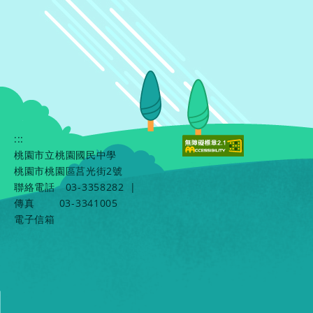
:::
桃園市立桃園國民中學
桃園市桃園區莒光街2號
聯絡電話
03-3358282
|
傳真
03-3341005
電子信箱