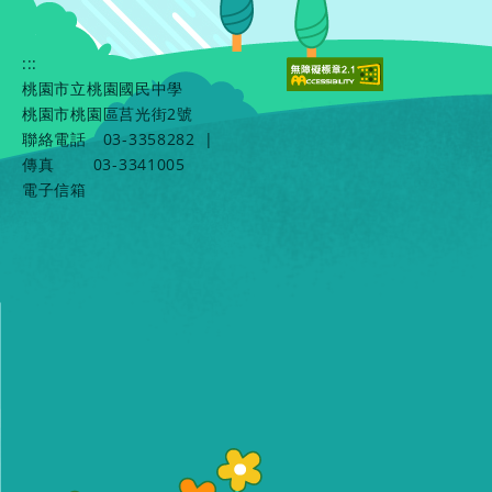
:::
桃園市立桃園國民中學
桃園市桃園區莒光街2號
聯絡電話
03-3358282
|
傳真
03-3341005
電子信箱