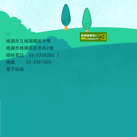
:::
桃園市立桃園國民中學
桃園市桃園區莒光街2號
聯絡電話
03-3358282
|
傳真
03-3341005
電子信箱