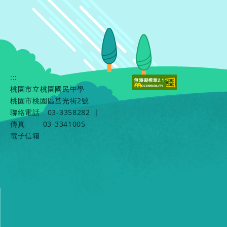
:::
桃園市立桃園國民中學
桃園市桃園區莒光街2號
聯絡電話
03-3358282
|
傳真
03-3341005
電子信箱