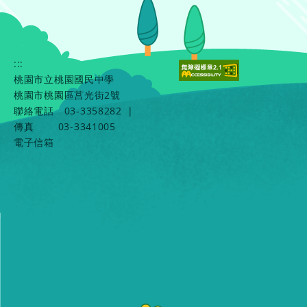
:::
桃園市立桃園國民中學
桃園市桃園區莒光街2號
聯絡電話
03-3358282
|
傳真
03-3341005
電子信箱