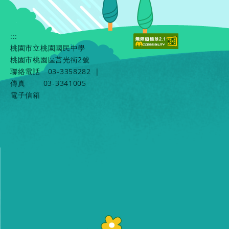
:::
桃園市立桃園國民中學
桃園市桃園區莒光街2號
聯絡電話
03-3358282
|
傳真
03-3341005
電子信箱