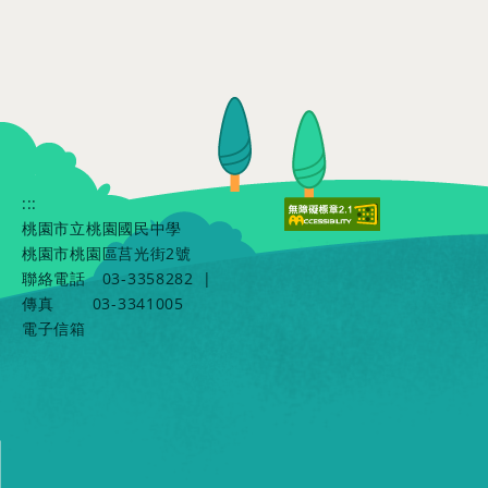
:::
桃園市立桃園國民中學
桃園市桃園區莒光街2號
聯絡電話
03-3358282
|
傳真
03-3341005
電子信箱