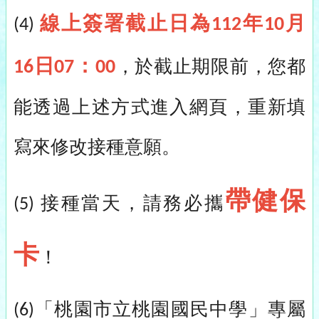
線上簽署截止日為
年
月
112
10
(4)
日
：
，於截止期限前，您都
16
07
00
能透過上述方式進入網頁，重新填
寫來修改接種意願。
帶健保
接種當天，請務必攜
(5)
卡
！
「桃園市立桃園國民中學」專屬
(6)