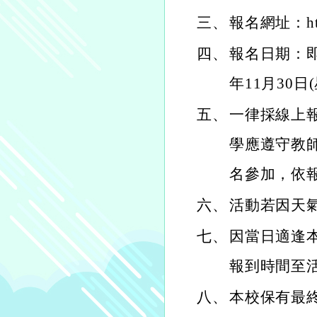
三、
報名網址：https
四、
報名日期：即日
年11月30
五、
一律採線上
學應遵守教
名參加，依
六、
活動若因天
七、
因當日適逢
報到時間至
八、
本校保有最