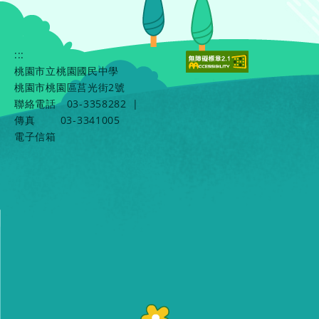
:::
桃園市立桃園國民中學
桃園市桃園區莒光街2號
聯絡電話
03-3358282
|
傳真
03-3341005
電子信箱