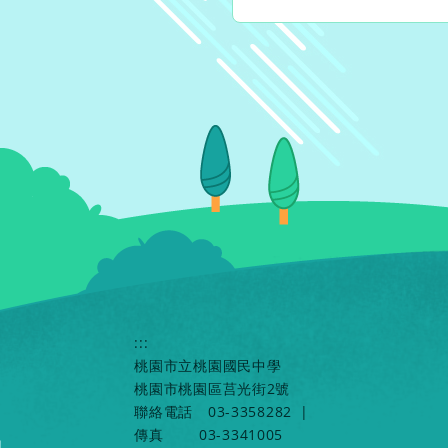
:::
桃園市立桃園國民中學
桃園市桃園區莒光街2號
聯絡電話
03-3358282
|
傳真
03-3341005