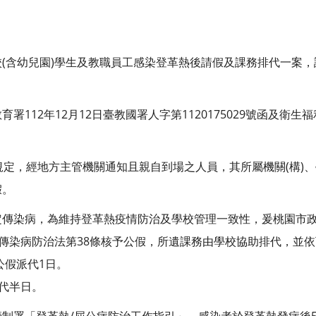
(含幼兒園)學生及教職員工感染登革熱後請假及課務排代一案，
署112年12月12日臺教國署人字第1120175029號函及衛生
規定，經地方主管機關通知且親自到場之人員，其所屬機關(構)
假。
定傳染病，為維持登革熱疫情防治及學校管理一致性，爰桃園市
依傳染病防治法第38條核予公假，所遺課務由學校協助排代，並
予公假派代1日。
派代半日。