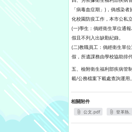
四、另依據衛生福利部疾病管
「病毒血症期」)，倘感染
化校園防疫工作，本市公私立
(一)學生：倘經衛生單位通
假且不列入出缺勤紀錄。
(二)教職員工：倘經衛生單
假，所遺課務由學校協助排
五、檢附衛生福利部疾病管制
載/公務檔案下載處查詢運用
相關附件
公文.pdf
登革熱、
另開新視窗