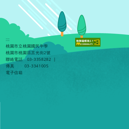
:::
桃園市立桃園國民中學
桃園市桃園區莒光街2號
聯絡電話
03-3358282
|
傳真
03-3341005
電子信箱