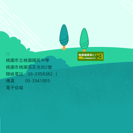
:::
桃園市立桃園國民中學
桃園市桃園區莒光街2號
聯絡電話
03-3358282
|
傳真
03-3341005
電子信箱