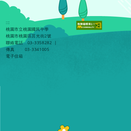
:::
桃園市立桃園國民中學
桃園市桃園區莒光街2號
聯絡電話
03-3358282
|
傳真
03-3341005
電子信箱