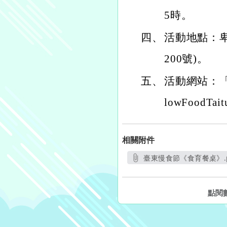
5時。
四、
活動地點：
200號)。
五、
活動網站：「慢食
lowFoodTait
相關附件
臺東慢食節《食育餐桌》.p
另開新視窗
點閱