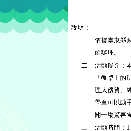
說明：
一、
依據臺東縣政府
函辦理。
二、
活動簡介：本
「餐桌上的
理人優質、
學童可以動
開一場驚喜
三、
活動時間：11