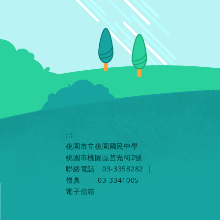
:::
桃園市立桃園國民中學
桃園市桃園區莒光街2號
聯絡電話
03-3358282
|
傳真
03-3341005
電子信箱