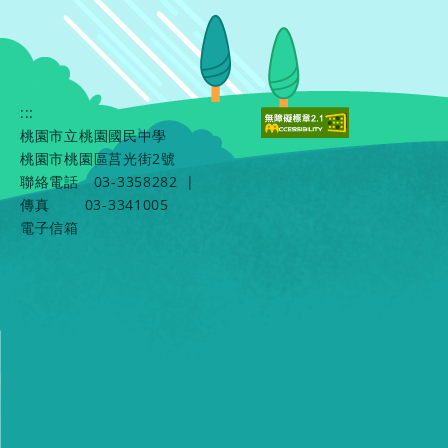
:::
桃園市立桃園國民中學
桃園市桃園區莒光街2號
聯絡電話
03-3358282
|
傳真
03-3341005
電子信箱