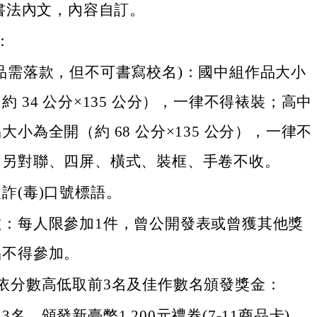
意書法內文，內容自訂。
：
品需落款，但不可書寫校名)：國中組作品大小
約 34 公分×135 公分），一律不得裱裝；高中
大小為全開（約 68 公分×135 公分），一律不
，另對聯、四屏、橫式、裝框、手卷不收。
詐(毒)口號標語。
數：每人限參加1件，曾公開發表或曾獲其他獎
品不得參加。
依分數高低取前3名及佳作數名頒發獎金：
3名，頒發新臺幣1,200元禮券(7-11商品卡)、