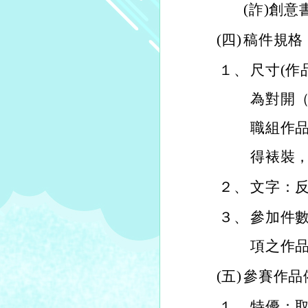
(詐)創
(四)
稿件規格
１、
尺寸(作
為對開（
職組作品
得裱裝
２、
文字：反
３、
參加件
項之作
(五)
參賽作品
１、
特優：取