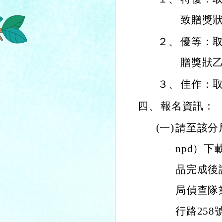
致贈獎
２、
優等：取
贈獎狀
３、
佳作：取
四、
報名資訊：
(一)
請至該分局臉書
npd）
品完成後
局偵查隊
行路258