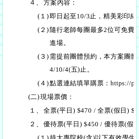
４、
方案內容：
(１)
即日起至10/3止，精美彩印紀
(２)
隨行老師每團最多2位可免費
進場。
(３)
需提前團體預約，本方案團體最
4/10/4(五)止。
(４)
點選連結填單購票：https://pse.i
(二)
現場票價：
１、
全票(平日) $470 / 全票(假日
２、
優待票(平日) $450 / 優待票(假日
(１)
持大專院校(含)以下有效學