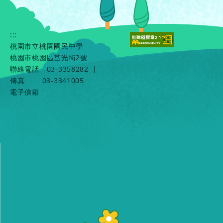
:::
桃園市立桃園國民中學
桃園市桃園區莒光街2號
聯絡電話
03-3358282
|
傳真
03-3341005
電子信箱