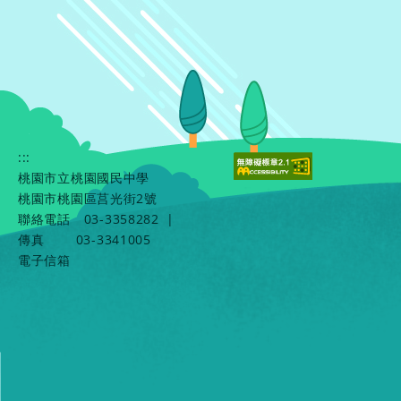
:::
桃園市立桃園國民中學
桃園市桃園區莒光街2號
聯絡電話
03-3358282
|
傳真
03-3341005
電子信箱