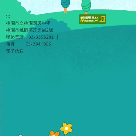
:::
桃園市立桃園國民中學
桃園市桃園區莒光街2號
聯絡電話
03-3358282
|
傳真
03-3341005
電子信箱