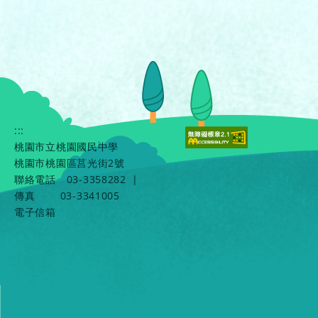
:::
桃園市立桃園國民中學
桃園市桃園區莒光街2號
聯絡電話
03-3358282
|
傳真
03-3341005
電子信箱