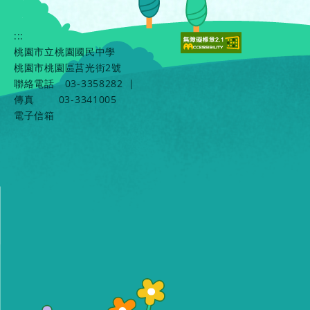
:::
桃園市立桃園國民中學
桃園市桃園區莒光街2號
聯絡電話
03-3358282
|
傳真
03-3341005
電子信箱