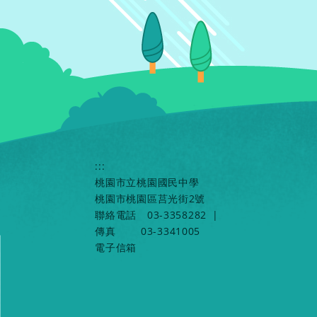
:::
桃園市立桃園國民中學
桃園市桃園區莒光街2號
聯絡電話
03-3358282
|
傳真
03-3341005
電子信箱