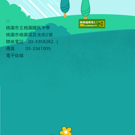
:::
桃園市立桃園國民中學
桃園市桃園區莒光街2號
聯絡電話
03-3358282
|
傳真
03-3341005
電子信箱