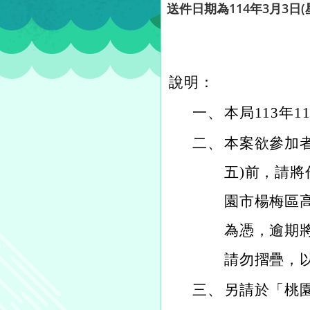
送件日期為114年3月3日(
說明：
一、
本局113年1
二、
本案欲參加者
五)前，請
園市楊梅區
為憑，逾期
請勿摺疊，
三、
另請於「桃園