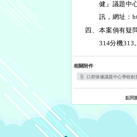
健』議題中
訊，網址：https
四、
本案倘有疑問
314分機313
相關附件
口腔保健議題中心學校創意
另開
點閱