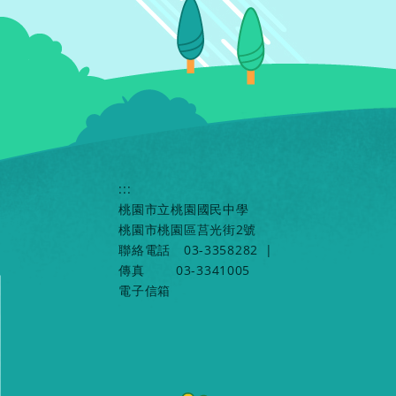
:::
桃園市立桃園國民中學
桃園市桃園區莒光街2號
聯絡電話
03-3358282
|
傳真
03-3341005
電子信箱