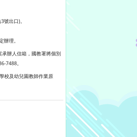
3號出口)。
定辦理。
本案承辦人信箱，國教署將個別
6-7488。
下學校及幼兒園教師作業原