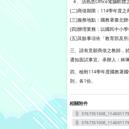
４、須熟悉Office電腦軟體
(二)商借期限：114學年度之
(三)服務地點：國教署臺北
(四)辦理業務：以國民中小
(五)其餘事項依「教育部及
三、請有意願商借之教師，於1
通知面試事宜。承辦人：林珮群，電子
四、檢附114學年度國教署
則」各1份。
相關附件
376735100E_11400117
另開
376735100E_114001179
另開新