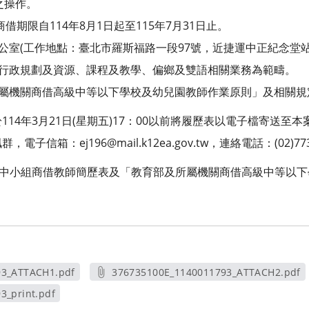
之操作。
商借期限自114年8月1日起至115年7月31日止。
辦公室(工作地點：臺北市羅斯福路一段97號，近捷運中正紀念堂站
學行政規劃及資源、課程及教學、偏鄉及雙語相關業務為範疇。
所屬機關商借高級中等以下學校及幼兒園教師作業原則」及相關規
14年3月21日(星期五)17：00以前將履歷表以電子檔寄送至
信箱：ej196@mail.k12ea.gov.tw，連絡電話：(02)773
國中小組商借教師簡歷表及「教育部及所屬機關商借高級中等以
93_ATTACH1.pdf
376735100E_1140011793_ATTACH2.pdf
新視窗
另開新視窗
3_print.pdf
視窗