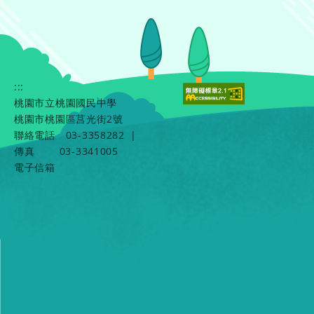
:::
桃園市立桃園國民中學
桃園市桃園區莒光街2號
聯絡電話
03-3358282
|
傳真
03-3341005
電子信箱