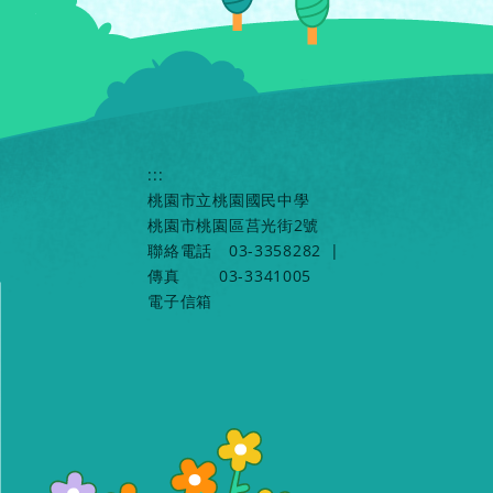
:::
桃園市立桃園國民中學
桃園市桃園區莒光街2號
聯絡電話
03-3358282
|
傳真
03-3341005
電子信箱