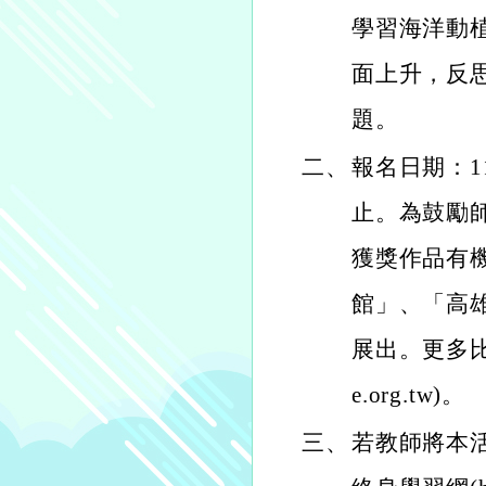
學習海洋動
面上升，反
題。
二、
報名日期：11
止。為鼓勵
獲獎作品有
館」、「高
展出。更多比賽資
e.org.tw)。
三、
若教師將本