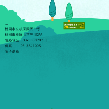
:::
桃園市立桃園國民中學
桃園市桃園區莒光街2號
聯絡電話
03-3358282
|
傳真
03-3341005
電子信箱