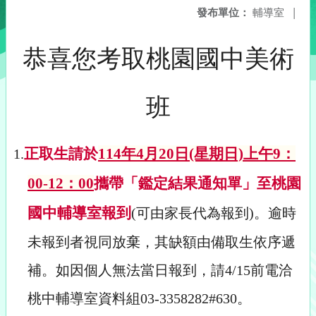
發布單位：
輔導室
|
恭喜您考取桃園國中美術
班
正取生請於
114
年4月20日(星期日)上午9：
1.
00-12：00
攜帶「鑑定結果通知單」至桃園
國中輔導室報到
(
可由家長代為報到)。逾時
未報到者視同放棄，其缺額由備取生依序遞
補。如因個人無法當日報到，請4/15前電洽
桃中輔導室資料組03-3358282#630。