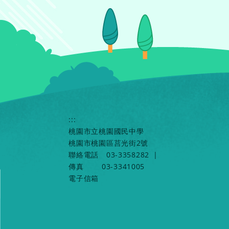
:::
桃園市立桃園國民中學
桃園市桃園區莒光街2號
聯絡電話
03-3358282
|
傳真
03-3341005
電子信箱