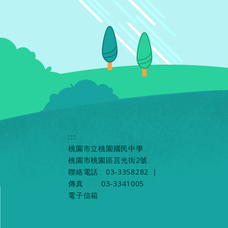
:::
桃園市立桃園國民中學
桃園市桃園區莒光街2號
聯絡電話
03-3358282
|
傳真
03-3341005
電子信箱