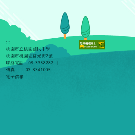
:::
桃園市立桃園國民中學
桃園市桃園區莒光街2號
聯絡電話
03-3358282
|
傳真
03-3341005
電子信箱