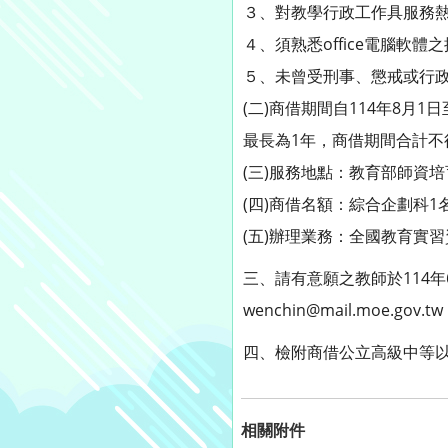
３、對教學行政工作具服務
４、須熟悉office電腦軟體
５、未曾受刑事、懲戒或行
(二)商借期間自114年8月
最長為1年，商借期間合計不
(三)服務地點：教育部師資
(四)商借名額：綜合企劃科1
(五)辦理業務：全國教育實
三、請有意願之教師於114
wenchin@mail.moe.
四、檢附商借公立高級中等
相關附件