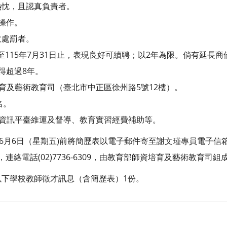
熱忱，且認真負責者。
之操作。
政處罰者。
1日至115年7月31日止，表現良好可續聘；以2年為限。倘有延
得超過8年。
培育及藝術教育司（臺北市中正區徐州路5號12樓）。
名。
習資訊平臺維運及督導、教育實習經費補助等。
年6月6日（星期五)前將簡歷表以電子郵件寄至謝文瑾專員電子信
gov.tw，連絡電話(02)7736-6309，由教育部師資培育及藝術教
以下學校教師徵才訊息（含簡歷表）1份。